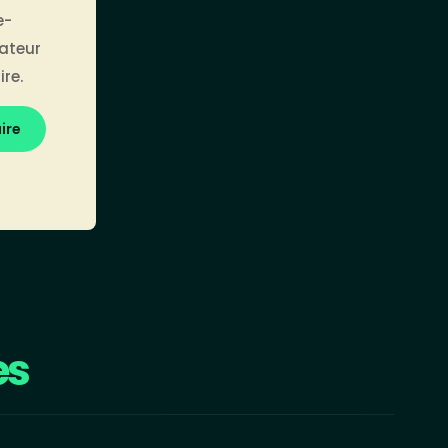
e-
gateur
re.
es