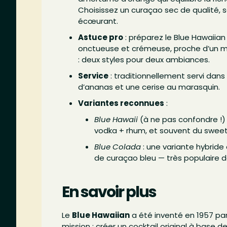
Choisissez un curaçao sec de qualité, s
écœurant.
Astuce pro
: préparez le Blue Hawaiian
onctueuse et crémeuse, proche d’un milk
: deux styles pour deux ambiances.
Service
: traditionnellement servi dans
d’ananas et une cerise au marasquin.
Variantes reconnues
:
Blue Hawaii
(à ne pas confondre !) :
vodka + rhum, et souvent du sweet
Blue Colada
: une variante hybride
de curaçao bleu — très populaire dan
En savoir plus
Le
Blue Hawaiian
a été inventé en 1957 pa
mission : créer un cocktail original à base d