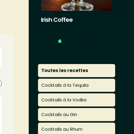
Irish Coffee
Plant
Catégories
Toutes les recettes
Cocktails à la Tequila
Cocktails à la Vodka
Cocktails au Gin
Cocktails au Rhum