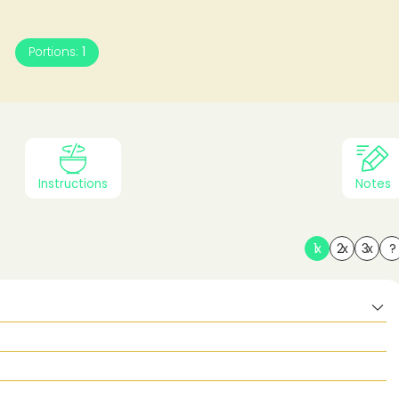
Portions:
1
Mai Tai
Instructions
Notes
1x
2x
3x
?