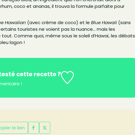
hum, coco et ananas, il trouva la formule parfaite pour
ue Hawaiian
(avec crème de coco) et le
Blue Hawaii
(sans
rtains touristes ne voient pas la nuance… mais les
e tout. Comme quoi, même sous le soleil d’Hawaï, les débat
leu lagon !
esté cette recette ?
mentaire !
pier le lien