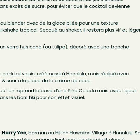
ans excès de sucre, pour éviter que le cocktail devienne
 au blender avec de la glace pilée pour une texture
shake tropical. Secoué au shaker, il restera plus vif et lége
 un verre hurricane (ou tulipe), décoré avec une tranche
 cocktail voisin, créé aussi à Honolulu, mais réalisé avec
 & sour à la place de la crème de coco.
 où l’on reprend la base d’une Piña Colada mais avec l’ajout
s les bars tiki pour son effet visuel.
r
Harry Yee
, barman au Hilton Hawaiian Village à Honolulu. S
e curaçao bleu, un ingrédient que l’on cherchait alors à