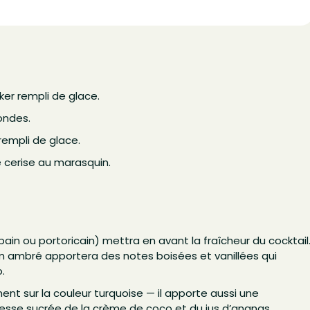
ker rempli de glace.
ondes.
 rempli de glace.
e cerise au marasquin.
ain ou portoricain) mettra en avant la fraîcheur du cocktail
m ambré apportera des notes boisées et vanillées qui
.
ment sur la couleur turquoise — il apporte aussi une
hesse sucrée de la crème de coco et du jus d’ananas.