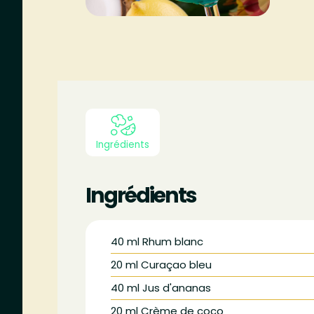
Ingrédients
Ingrédients
40
ml
Rhum blanc
20
ml
Curaçao bleu
40
ml
Jus d'ananas
20
ml
Crème de coco