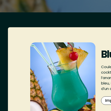
B
Coule
cockt
l’ana
bleu,
d’un 
Im