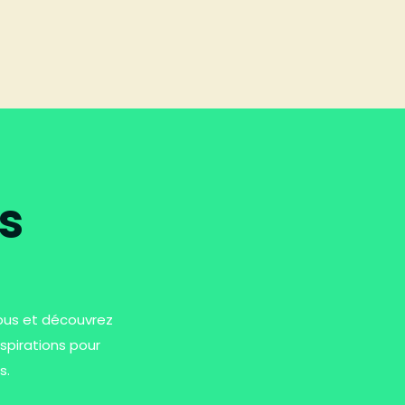
s
vous et découvrez
spirations pour
s.