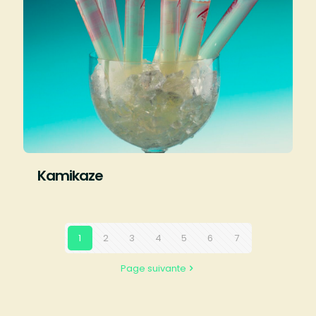
Kamikaze
1
2
3
4
5
6
7
Page suivante