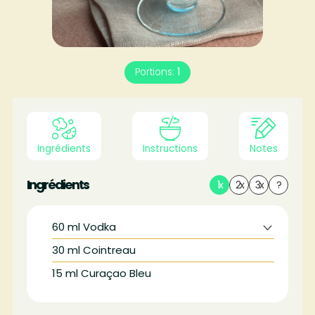
Portions:
1
Ingrédients
Instructions
Notes
Ingrédients
1x
2x
3x
?
60
ml
Vodka
30
ml
Cointreau
15
ml
Curaçao Bleu