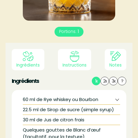
Portions:
1
Ingrédients
Instructions
Notes
Ingrédients
1x
2x
3x
?
60
ml
de Rye whiskey ou Bourbon
22.5
ml
de Sirop de sucre (simple syrup)
30
ml
de Jus de citron frais
Quelques gouttes de Blanc d’œuf
(facultatif, pour la texture)