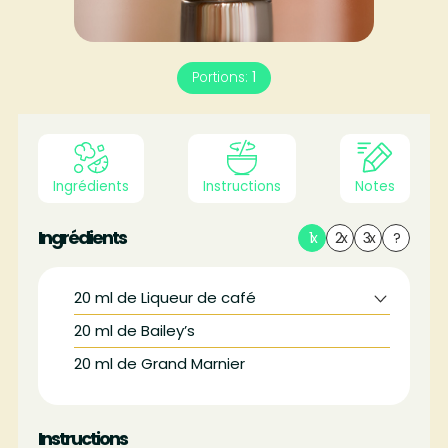
Portions:
1
Ingrédients
Instructions
Notes
Ingrédients
1x
2x
3x
?
20
ml
de Liqueur de café
20
ml
de Bailey’s
20
ml
de Grand Marnier
Instructions