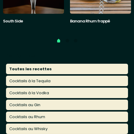
South Side
Banana Rhum frappé
Catégories
Toutes les recettes
Cocktails à la Tequila
Cocktails à la Vodka
Cocktails au Gin
Cocktails au Rhum
Cocktails au Whisky