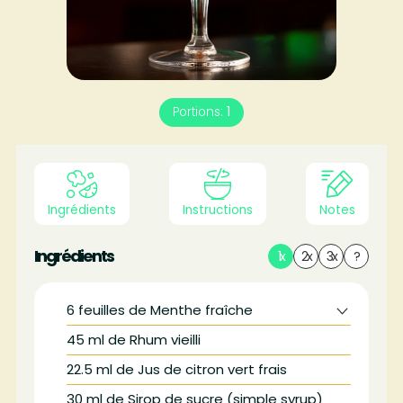
Portions:
1
Ingrédients
Instructions
Notes
Ingrédients
1x
2x
3x
?
6
feuilles de Menthe fraîche
45
ml
de Rhum vieilli
22.5
ml
de Jus de citron vert frais
30
ml
de Sirop de sucre (simple syrup)