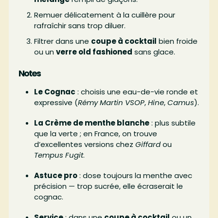
Remuer délicatement à la cuillère pour
rafraîchir sans trop diluer.
Filtrer dans une
coupe à cocktail
bien froide
ou un
verre old fashioned
sans glace.
Notes
Le Cognac
: choisis une eau-de-vie ronde et
expressive (
Rémy Martin VSOP
,
Hine
,
Camus
).
La Crème de menthe blanche
: plus subtile
que la verte ; en France, on trouve
d’excellentes versions chez
Giffard
ou
Tempus Fugit
.
Astuce pro
: dose toujours la menthe avec
précision — trop sucrée, elle écraserait le
cognac.
Service
: dans une
coupe à cocktail
ou un