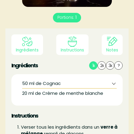
Portions:
1
Ingrédients
Instructions
Notes
Ingrédients
1x
2x
3x
?
50
ml
de Cognac
20
ml
de Crème de menthe blanche
Instructions
Verser tous les ingrédients dans un
verre à
mélange
rempli de glaçons.