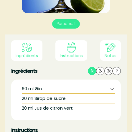
Portions:
1
Ingrédients
Instructions
Notes
Ingrédients
1x
2x
3x
?
60
ml
Gin
20
ml
Sirop de sucre
20
ml
Jus de citron vert
Instructions