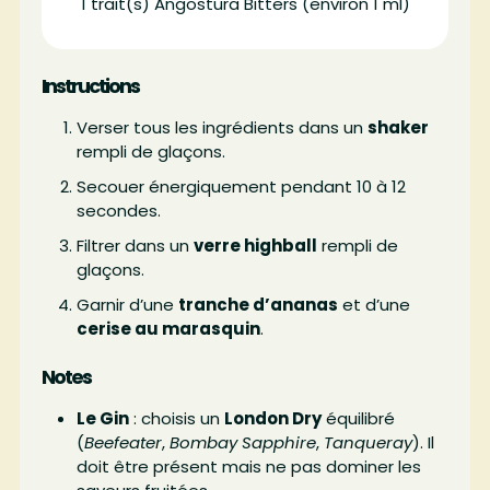
1
trait(s)
Angostura Bitters (environ 1 ml)
Instructions
Verser tous les ingrédients dans un
shaker
rempli de glaçons.
Secouer énergiquement pendant 10 à 12
secondes.
Filtrer dans un
verre highball
rempli de
glaçons.
Garnir d’une
tranche d’ananas
et d’une
cerise au marasquin
.
Notes
Le Gin
: choisis un
London Dry
équilibré
(
Beefeater
,
Bombay Sapphire
,
Tanqueray
). Il
doit être présent mais ne pas dominer les