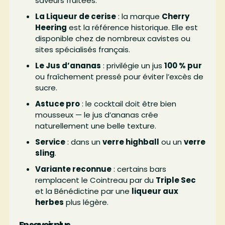
saveurs fruitées.
La Liqueur de cerise
: la marque
Cherry
Heering
est la référence historique. Elle est
disponible chez de nombreux cavistes ou
sites spécialisés français.
Le Jus d’ananas
: privilégie un jus
100 % pur
ou fraîchement pressé pour éviter l’excès de
sucre.
Astuce pro
: le cocktail doit être bien
mousseux — le jus d’ananas crée
naturellement une belle texture.
Service
: dans un
verre highball
ou un
verre
sling
.
Variante reconnue
: certains bars
remplacent le Cointreau par du
Triple Sec
et la Bénédictine par une
liqueur aux
herbes
plus légère.
En savoir plus