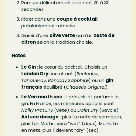
Remuer délicatement pendant 20 à 30
secondes.
Filtrer dans une
coupe à cocktail
préalablement refroidie.
Garnir d’une
olive verte
ou d’un
zeste de
citron
selon la tradition choisie.
Notes
Le Gin
: le cœur du cocktail. Choisis un
London Dry
sec et net (
Beefeater
,
Tanqueray
,
Bombay Sapphire
) ou un
gin
français
équilibré (
Citadelle Original
).
Le Vermouth sec
: il adoucit et parfume le
gin. En France, les meilleures options sont
Noilly Prat Dry
(Sète) ou
Dolin Dry
(Savoie).
Astuce dosage
: plus tu mets de vermouth,
plus ton Martini sera “wet” (doux). Moins tu
en mets, plus il devient “dry” (sec).