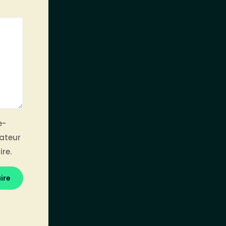
e-
gateur
re.