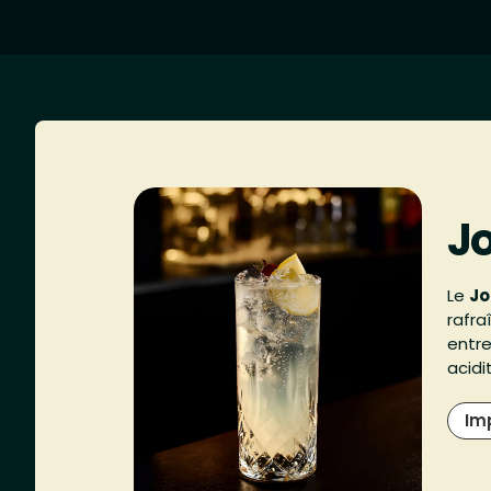
Jo
Le
Jo
rafra
entre
acidi
Im