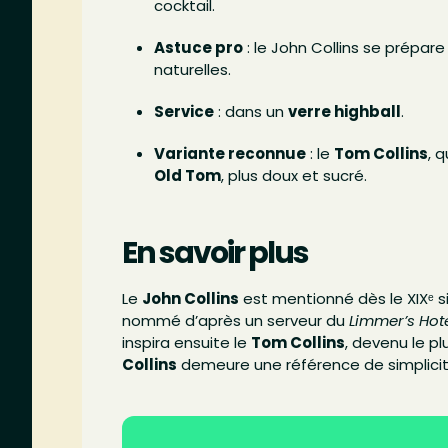
cocktail.
Astuce pro
: le John Collins se prépar
naturelles.
Service
: dans un
verre highball
.
Variante reconnue
: le
Tom Collins
, 
Old Tom
, plus doux et sucré.
En savoir plus
Le
John Collins
est mentionné dès le XIXᵉ s
nommé d’après un serveur du
Limmer’s Hot
inspira ensuite le
Tom Collins
, devenu le pl
Collins
demeure une référence de simplicité