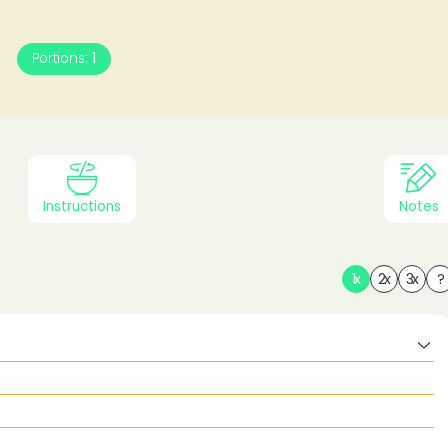
Portions:
1
Alexander
Instructions
Notes
1x
2x
3x
?