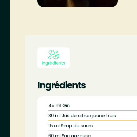
Ingrédients
Ingrédients
45
ml
Gin
30
ml
Jus de citron jaune frais
15
ml
Sirop de sucre
60
ml
Eau gazeuse