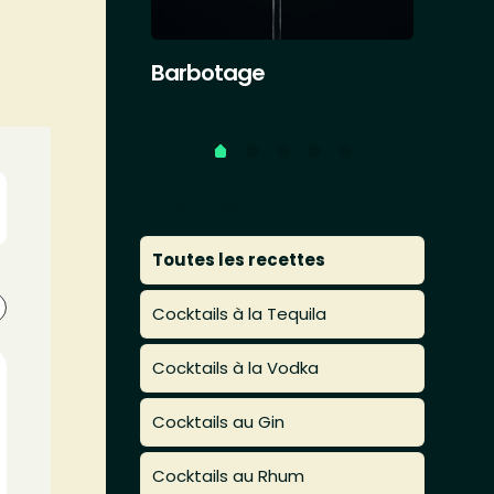
Barbotage
Cham
Catégories
Toutes les recettes
Cocktails à la Tequila
Cocktails à la Vodka
Cocktails au Gin
Cocktails au Rhum