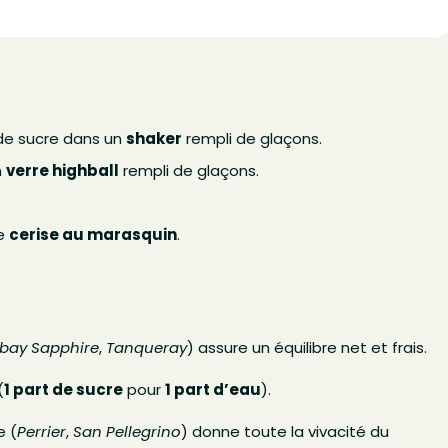
op de sucre dans un
shaker
rempli de glaçons.
n
verre highball
rempli de glaçons.
ne
cerise au marasquin
.
bay Sapphire
,
Tanqueray
) assure un équilibre net et frais.
(
1 part de sucre
pour
1 part d’eau
).
e (
Perrier
,
San Pellegrino
) donne toute la vivacité du