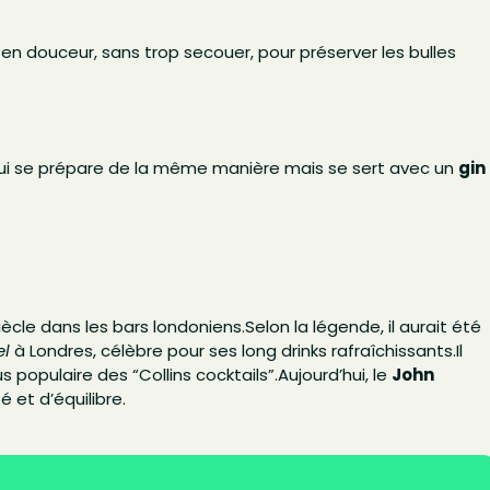
e en douceur, sans trop secouer, pour préserver les bulles
qui se prépare de la même manière mais se sert avec un
gin
iècle dans les bars londoniens.
Selon la légende, il aurait été
el
à Londres, célèbre pour ses long drinks rafraîchissants.
Il
us populaire des “Collins cocktails”.
Aujourd’hui, le
John
 et d’équilibre.